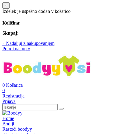
×
Izdelek je uspešno dodan v košarico
Količina:
Skupaj:
« Nadaljuj z nakupovanjem
Potrdi nakup »
0
Košarica
0
Registracija
Prijava
Home
Bodiji
Rastoči boodyy