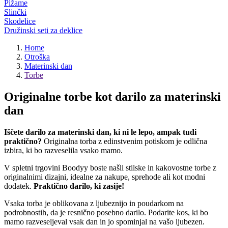
Pižame
Slinčki
Skodelice
Družinski seti za deklice
Home
Otroška
Materinski dan
Torbe
Originalne torbe kot darilo za materinski
dan
Iščete darilo za materinski dan, ki ni le lepo, ampak tudi
praktično?
Originalna torba z edinstvenim potiskom je odlična
izbira, ki bo razveselila vsako mamo.
V spletni trgovini Boodyy boste našli stilske in kakovostne torbe z
originalnimi dizajni, idealne za nakupe, sprehode ali kot modni
dodatek.
Praktično darilo, ki zasije!
Vsaka torba je oblikovana z ljubeznijo in poudarkom na
podrobnostih, da je resnično posebno darilo. Podarite kos, ki bo
mamo razveseljeval vsak dan in jo spominjal na vašo ljubezen.