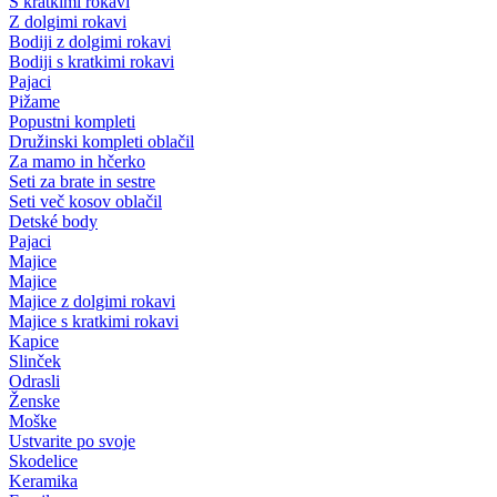
S kratkimi rokavi
Z dolgimi rokavi
Bodiji z dolgimi rokavi
Bodiji s kratkimi rokavi
Pajaci
Pižame
Popustni kompleti
Družinski kompleti oblačil
Za mamo in hčerko
Seti za brate in sestre
Seti več kosov oblačil
Detské body
Pajaci
Majice
Majice
Majice z dolgimi rokavi
Majice s kratkimi rokavi
Kapice
Slinček
Odrasli
Ženske
Moške
Ustvarite po svoje
Skodelice
Keramika