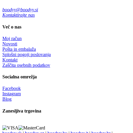
boodyy@boodyy.si
Kontaktirajte nas
Več o nas
Moj račun
Novosti
Pošta in embalaža
Splošni pogoji poslovanja
Kontakt
Zaščita osebnih podatkov
Socialna omrežja
Facebook
Instagram
Blog
Zanesljiva trgovina