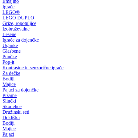
Emajlno
Igrače
LEGO®
LEGO DUPLO
Grize, ropotuljice
Izobraževalne
Lesene
Igrače za dojenčke
Uganke
Glasbene
Punčke
Pop-it
Kontrastne in senzorične igrače
Za dečke
Bodiji
Majice
Pajaci za dojenčke
Pižame
Slinčki
Skodelice
Družinski seti
Dekliška
Bodiji
Majice
Pajaci