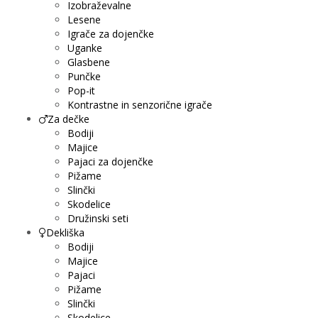
Izobraževalne
Lesene
Igrače za dojenčke
Uganke
Glasbene
Punčke
Pop-it
Kontrastne in senzorične igrače
Za dečke
Bodiji
Majice
Pajaci za dojenčke
Pižame
Slinčki
Skodelice
Družinski seti
Dekliška
Bodiji
Majice
Pajaci
Pižame
Slinčki
Skodelice