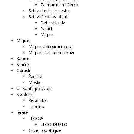
Za mamo in hčerko
Seti za brate in sestre
Seti več kosov oblačil
Detské body
Pajaci
Majice
Majice
Majice z dolgimi rokavi
Majice s kratkimi rokavi
Kapice
Slinček
Odrasli
Ženske
Moške
Ustvarite po svoje
Skodelice
Keramika
Emajlno
Igrače
LEGO®
LEGO DUPLO
Grize, ropotuljice