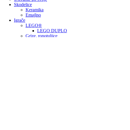
Skodelice
Keramika
Emajlno
Igrače
LEGO®
LEGO DUPLO
Grize, ropotuljice
Izobraževalne
Lesene
Igrače za dojenčke
Uganke
Glasbene
Punčke
Pop-it
Kontrastne in senzorične igrače
Za dečke
Bodiji
Majice
Pajaci za dojenčke
Pižame
Slinčki
Skodelice
Družinski seti
Dekliška
Bodiji