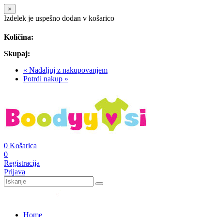
×
Izdelek je uspešno dodan v košarico
Količina:
Skupaj:
« Nadaljuj z nakupovanjem
Potrdi nakup »
0
Košarica
0
Registracija
Prijava
Home