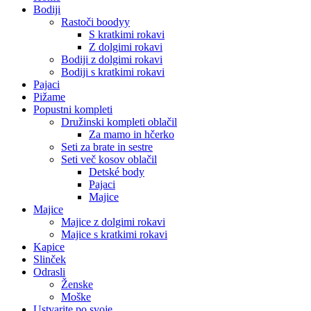
Bodiji
Rastoči boodyy
S kratkimi rokavi
Z dolgimi rokavi
Bodiji z dolgimi rokavi
Bodiji s kratkimi rokavi
Pajaci
Pižame
Popustni kompleti
Družinski kompleti oblačil
Za mamo in hčerko
Seti za brate in sestre
Seti več kosov oblačil
Detské body
Pajaci
Majice
Majice
Majice z dolgimi rokavi
Majice s kratkimi rokavi
Kapice
Slinček
Odrasli
Ženske
Moške
Ustvarite po svoje